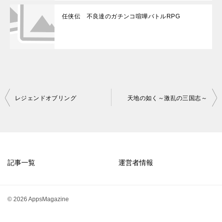
任侠伝 不良達のガチンコ喧嘩バトルRPG
投
レジェンドオブリング
天地の如く～激乱の三国志～
稿
ナ
ビ
ゲ
記事一覧
運営者情報
ー
シ
© 2026 AppsMagazine
ョ